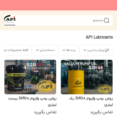
جستجو
API Lubricants
پربازدیدترین
برندها
دسته‌بندی
فقط محصولات موجو
روغن پمپ وکیوم S2R68 یک
روغن پمپ وکیوم S2R68 بیست
لیتری
لیتری
تماس بگیرید
تماس بگیرید