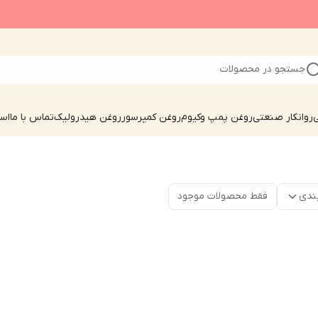
جستجو در محصولات
ی
روانکار صنعتی
روغن پمپ وکیوم
روغن کمپرسور
روغن هیدرولیک
تماس با ما
است
ندی
فقط محصولات موجود