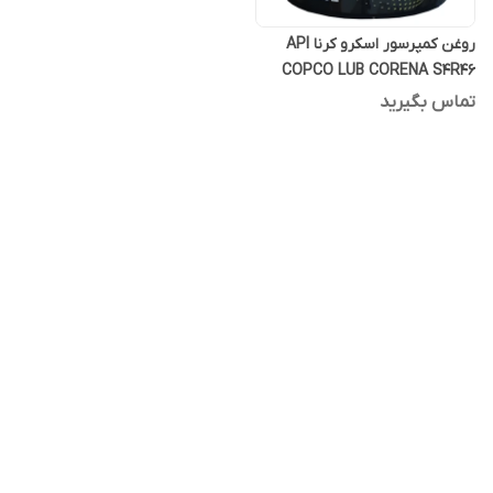
روغن کمپرسور اسکرو کرنا API
COPCO LUB CORENA S4R46
بیست لیتری فول سنتتیک
تماس بگیرید