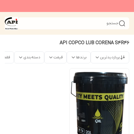
جستجو
API COPCO LUB CORENA S4R46
پربازدیدترین
برندها
قیمت
دسته‌بندی
فقط م