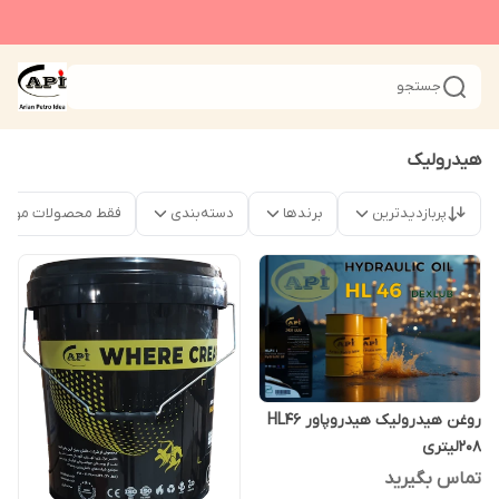
جستجو
هیدرولیک
پربازدیدترین
برندها
دسته‌بندی
فقط محصولات موجو
روغن هیدرولیک هیدروپاور HL46
208لیتری
تماس بگیرید