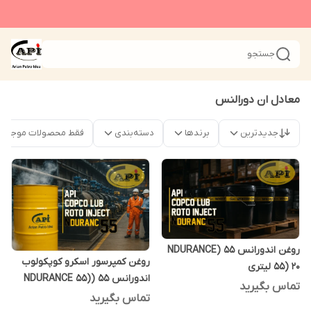
جستجو
معادل ان دورالنس
جدیدترین
برندها
دسته‌بندی
فقط محصولات موجود
روغن اندورانس 55 (NDURANCE
روغن کمپرسور اسکرو کوپکولوب
55) 20 لیتری
اندورانس 55 (NDURANCE 55)
تماس بگیرید
208 لیتری
تماس بگیرید