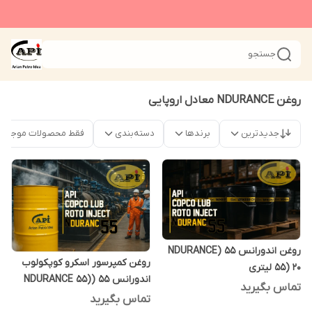
جستجو
روغن NDURANCE معادل اروپایی
جدیدترین
برندها
دسته‌بندی
فقط محصولات موجود
روغن اندورانس 55 (NDURANCE
روغن کمپرسور اسکرو کوپکولوب
55) 20 لیتری
اندورانس 55 (NDURANCE 55)
تماس بگیرید
208 لیتری
تماس بگیرید