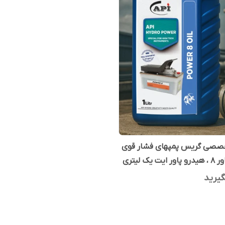
صصی گریس پمپهای فشار قوی
ت یک لیتری
یرید