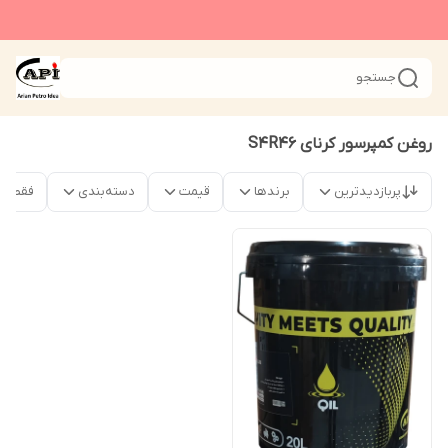
جستجو
روغن کمپرسور کرنای S4R46
پربازدیدترین
برندها
قیمت
دسته‌بندی
فقط م