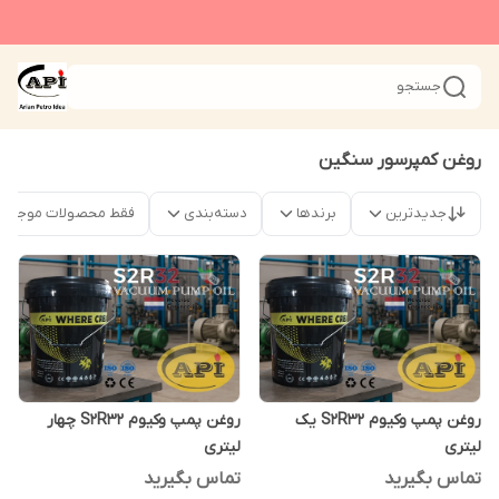
جستجو
روغن کمپرسور سنگین
جدیدترین
برندها
دسته‌بندی
فقط محصولات موجود
روغن پمپ وکیوم S2R32 یک
روغن پمپ وکیوم S2R32 چهار
لیتری
لیتری
تماس بگیرید
تماس بگیرید