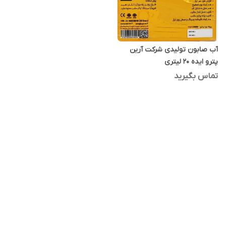
آب صابون تولیدی شرکت آرین
پترو ایده 20 لیتری
تماس بگیرید