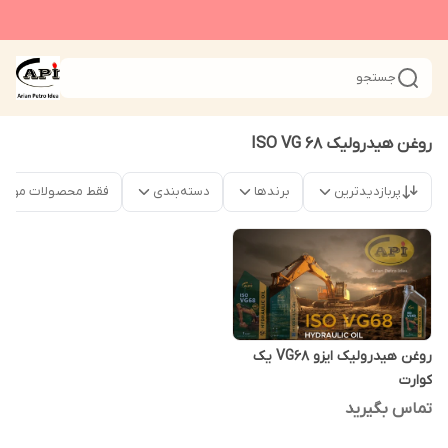
جستجو
روغن هیدرولیک ISO VG 68
پربازدیدترین
برندها
دسته‌بندی
فقط محصولات موجو
روغن هیدرولیک ایزو VG68 یک
کوارت
تماس بگیرید