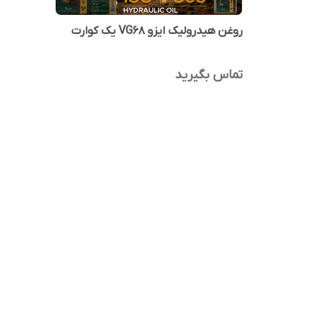
روغن هیدرولیک ایزو VG68 یک کوارت
تماس بگیرید