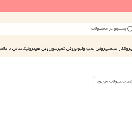
جستجو در محصولات
ی
روانکار صنعتی
روغن پمپ وکیوم
روغن کمپرسور
روغن هیدرولیک
تماس با ما
است
ط محصولات موجود