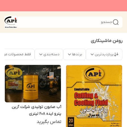
جستجو
روغن ماشینکاری
پربازدیدترین
برندها
دسته‌بندی
فقط محصولات موجو
آب صابون تولیدی شرکت آرین
پترو ایده 208 لیتری
تماس بگیرید