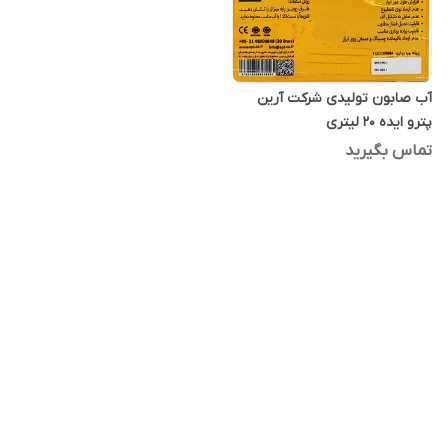
آب صابون تولیدی شرکت آرین
پترو ایده 20 لیتری
تماس بگیرید