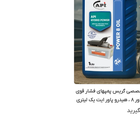
صصی گریس پمپهای فشار قوی
ت یک لیتری
یرید