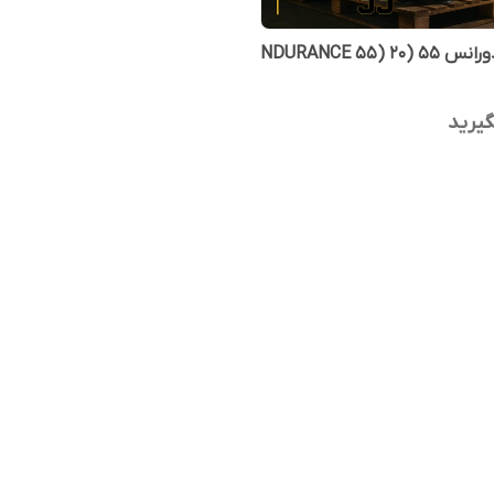
روغن اندورانس 55 (NDURANCE 55) 20
یرید