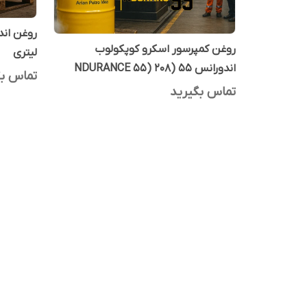
روغن کمپرسور اسکرو کوپکولوب
لیتری
اندورانس 55 (NDURANCE 55) 208
تماس بگ
لیتری
تماس بگیرید