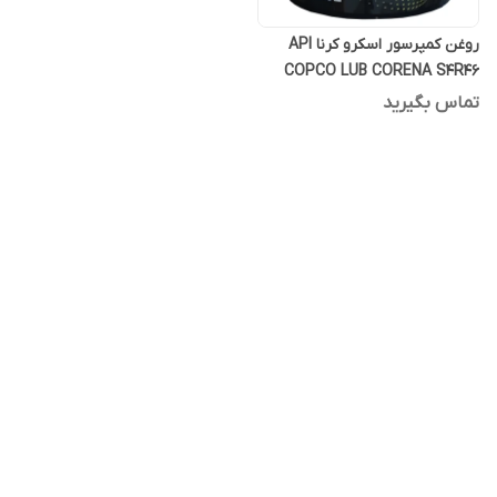
روغن کمپرسور اسکرو کرنا API
COPCO LUB CORENA S4R46
بیست لیتری فول سنتتیک
تماس بگیرید