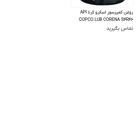
روغن کمپرسور اسکرو کرنا API
COPCO LUB CORENA S4R46
بیست لیتری فول سنتتیک
تماس بگیرید