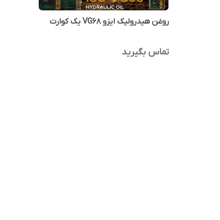
روغن هیدرولیک ایزو VG68 یک کوارت
تماس بگیرید