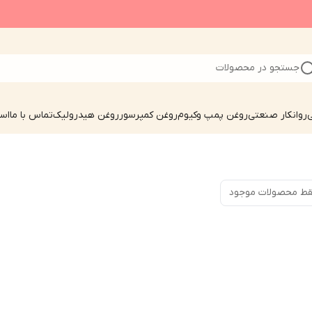
جستجو در محصولات
ی
روانکار صنعتی
روغن پمپ وکیوم
روغن کمپرسور
روغن هیدرولیک
تماس با ما
است
ط محصولات موجود