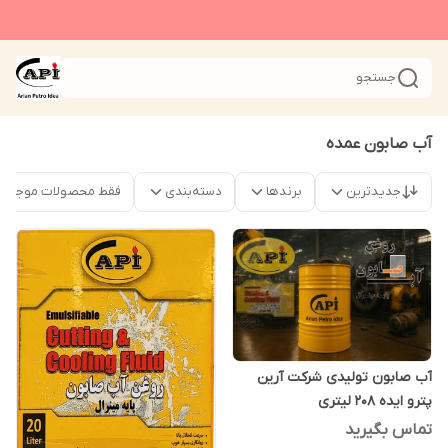
جستجو
آب صابون عمده
جدیدترین
برندها
دسته‌بندی
فقط محصولات موجود
آب صابون تولیدی شرکت آرین
پترو ایده 208 لیتری
تماس بگیرید