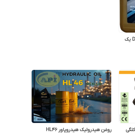
روغن هیدرولیک DEXLUB HLP46 یک
تور نشت بند گریس خور با 5 کلگی
روغن هیدرولیک هیدروپاور HL46