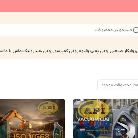
جستجو در محصولات
ی
روانکار صنعتی
روغن پمپ وکیوم
روغن کمپرسور
روغن هیدرولیک
تماس با ما
است
ط محصولات موجود