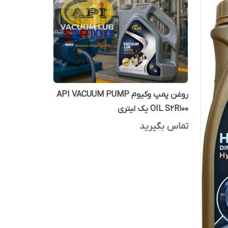
روغن پمپ وکیوم API VACUUM PUMP
OIL S2R100 یک لیتری
تماس بگیرید