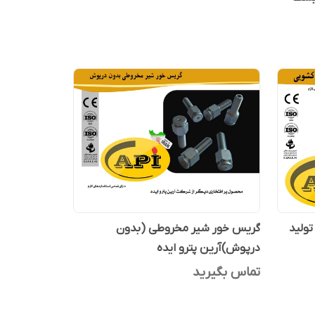
ولید
گریس خور شیر مخروطی (بدون
درپوش)آرین پترو ایده
تماس بگیرید