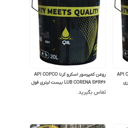
 کرنا API COPCO
روغن کمپرسور اسکرو کرنا API COPCO
LUB CORENA S4R46 بیست لیتری فول
سنتتیک
تماس بگیرید