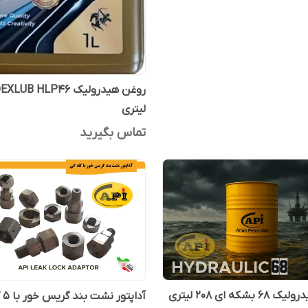
لیتری
تماس بگیرید
روغن هیدرولیک 68 بشکه ای 208 لیتری
آداپ