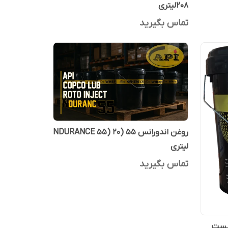
208لیتری
تماس بگیرید
روغن اندورانس 55 (NDURANCE 55) 20
لیتری
تماس بگیرید
لوب هیدرولیک 68 بیست