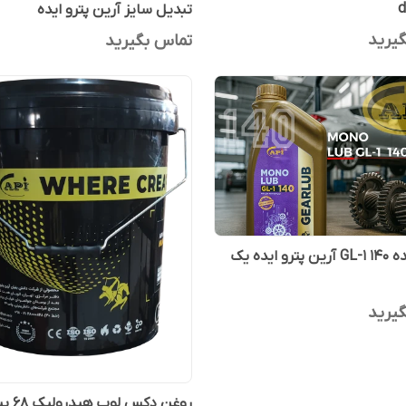
d
تبدیل سایز آرین پترو ایده
یرید
تماس بگیرید
روغن دنده GL-1 140 آرین پترو ایده یک
یرید
روغن دکس 