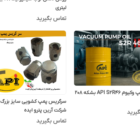
لیتری
تماس بگیرید
روغن پمپ وکیوم API S2R46 بشکه 208
سرگریس پمپ کشویی سایز بزرگ ت
شرکت آرین پترو ایده
یرید
تماس بگیرید