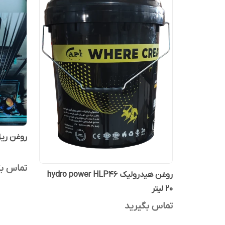
روغن ریل آ
تماس بگ
روغن هیدرولیک hydro power HLP46
20 لیتر
تماس بگیرید