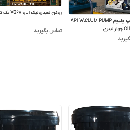
روغن هیدرولیک ایزو VG68 یک کوارت
روغن پمپ وکیوم API VACUUM PUMP
لیتری
تماس بگیرید
یرید