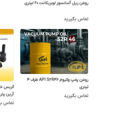
روغن ریل آسانسور لوبریکانت 20 لیتری
تماس بگیرید
روغن پمپ وکیوم API S2R46 ظرف 4
گریس خو
لیتری
آرین پترو
تماس بگیرید
تماس بگ