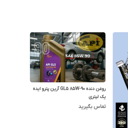
روغن دنده GL5 85W-90 آرین پترو ایده
یک لیتری
تماس بگیرید